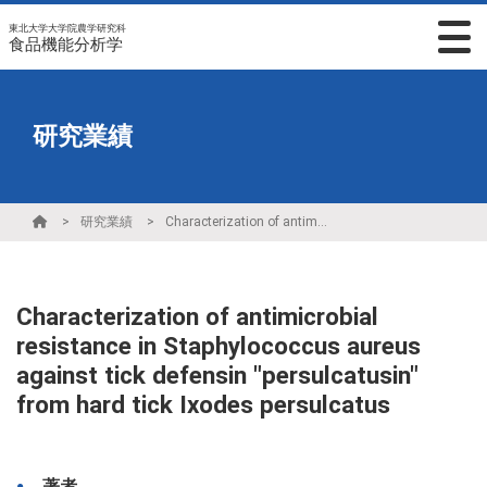
東北大学大学院農学研究科
食品機能分析学
研究業績
研究業績
Characterization of antimicrobial resistance in Staphylococcus aureus against tick defensin "persulcatusin" from hard tick Ixodes persulcatus
Characterization of antimicrobial
resistance in Staphylococcus aureus
against tick defensin "persulcatusin"
from hard tick Ixodes persulcatus
著者