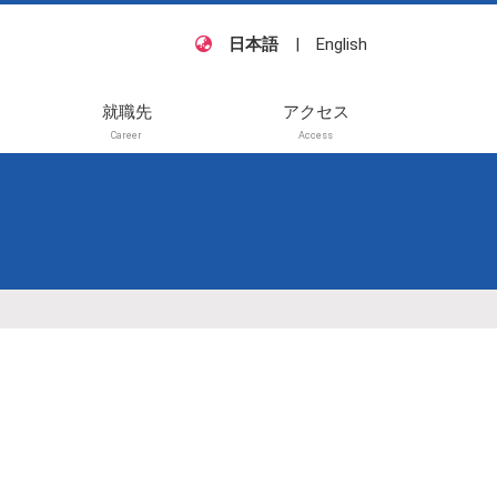
日本語
|
English
就職先
アクセス
Career
Access
籍・
他
待講
般講
待講