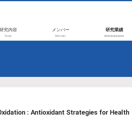
研究内容
メンバー
研究業績
Study
Member
Achievements
2026年前期
受賞
2025年後期
学術論文
2025年前期
レビュー・書
プレス・その
2024年後期
国内学会（招
2024年前期
演、等）
2023年後期
国内学会（一
演）
2023年前期
idation : Antioxidant Strategies for Health
国際学会（招
2021年
演、等）