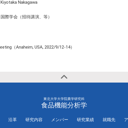
2020年
国際学会（一
Kiyotaka Nakagawa
演）
国際学会（招待講演、等）
 Meeting（Anaheim, USA, 2022/9/12-14）
東北大学大学院農学研究科
食品機能分析学
沿革
研究内容
メンバー
研究業績
就職先