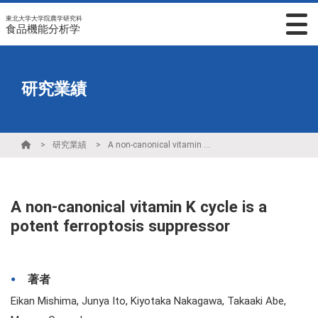
東北大学大学院農学研究科
食品機能分析学
研究業績
研究業績
A non-canonical vitamin K cycle is a potent ferroptosis suppressor
A non-canonical vitamin K cycle is a
potent ferroptosis suppressor
著者
Eikan Mishima, Junya Ito, Kiyotaka Nakagawa, Takaaki Abe,