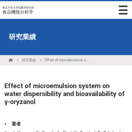
東北大学大学院農学研究科
食品機能分析学
研究業績
研究業績
Effect of microemulsion system on water dispersibility and bioavailability of γ-oryzanol
Effect of microemulsion system on
water dispersibility and bioavailability of
γ-oryzanol
著者