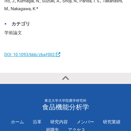
Ito, J., Kumagai, N., Suzuki, A., Shoji, N., Parida, I. S., Takahashi,
M., Nakagawa, K.*
カテゴリ
学術論文
DOI: 10.1093/bbb/zbaf002
東北大学大学院農学研究科
食品機能分析学
ホーム
沿革
研究内容
メンバー
研究業績
就職先
アクセス