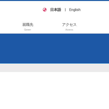
日本語
|
English
就職先
アクセス
Career
Access
籍・
他
待講
般講
待講