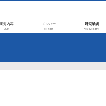
研究内容
メンバー
研究業績
Study
Member
Achievements
2026年前期
受賞
2025年後期
学術論文
2025年前期
レビュー・書
プレス・その
2024年後期
国内学会（招
2024年前期
演、等）
2023年後期
国内学会（一
演）
2023年前期
国際学会（招
2021年
演、等）