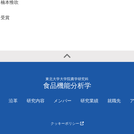
2020年
国際学会（一
楠本惟吹
演）
受賞
東北大学大学院農学研究科
食品機能分析学
沿革
研究内容
メンバー
研究業績
就職先
クッキーポリシー