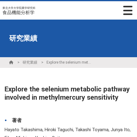
東北大学大学院農学研究科
食品機能分析学
研究業績
研究業績
Explore the selenium metabolic pathway involved in methylmercury sensitivity
Explore the selenium metabolic pathway
involved in methylmercury sensitivity
著者
Hayato Takashima, Hiroki Taguchi, Takashi Toyama, Junya Ito,