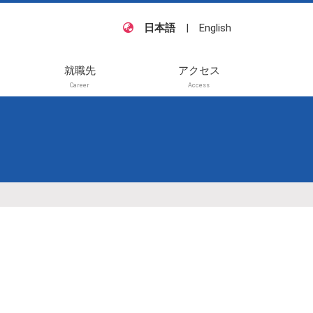
日本語
|
English
就職先
アクセス
Career
Access
籍・
他
待講
般講
待講