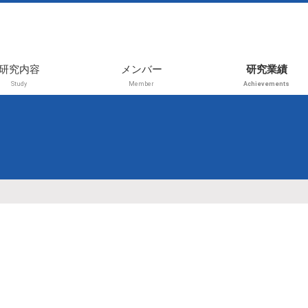
研究内容
メンバー
研究業績
Study
Member
Achievements
2026年前期
受賞
2025年後期
学術論文
2025年前期
レビュー・書
プレス・その
2024年後期
国内学会（招
2024年前期
演、等）
2023年後期
国内学会（一
演）
2023年前期
国際学会（招
2021年
演、等）