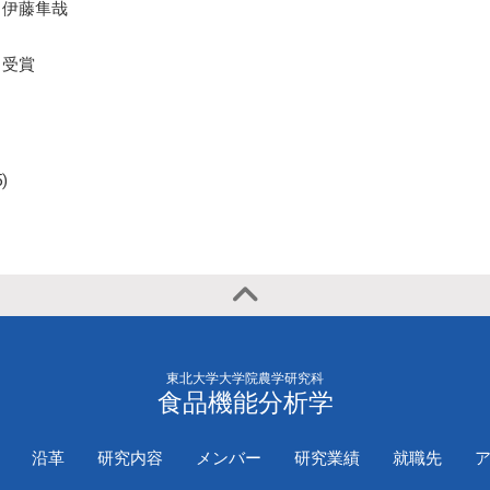
2020年
国際学会（一
伊藤隼哉
演）
受賞
)
東北大学大学院農学研究科
食品機能分析学
沿革
研究内容
メンバー
研究業績
就職先