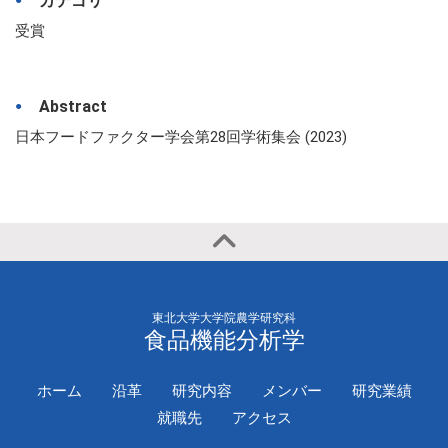
カテゴリ
受賞
Abstract
日本フードファクター学会第28回学術集会 (2023)
東北大学大学院農学研究科
食品機能分析学
ホーム
沿革
研究内容
メンバー
研究業績
就職先
アクセス