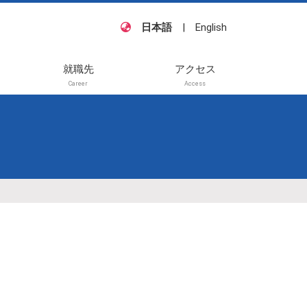
日本語
|
English
就職先
アクセス
Career
Access
籍・
他
待講
般講
待講