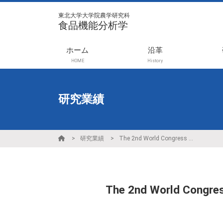
東北大学大学院農学研究科
食品機能分析学
ホーム
沿革
HOME
History
研究業績
研究業績
The 2nd World Congress on Oleo Science Student Award
The 2nd World Congres