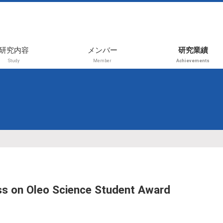
研究内容
メンバー
研究業績
Study
Member
Achievements
2026年前期
受賞
2025年後期
学術論文
2025年前期
レビュー・書
プレス・その
2024年後期
国内学会（招
2024年前期
演、等）
2023年後期
国内学会（一
演）
2023年前期
s on Oleo Science Student Award
国際学会（招
2021年
演、等）