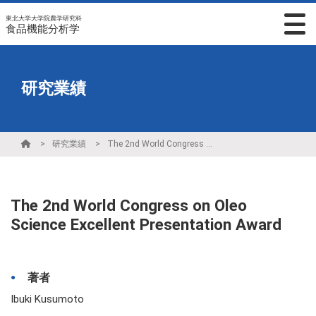
東北大学大学院農学研究科
食品機能分析学
研究業績
研究業績
The 2nd World Congress on Oleo Science Excellent Presentation Award
The 2nd World Congress on Oleo
Science Excellent Presentation Award
著者
Ibuki Kusumoto