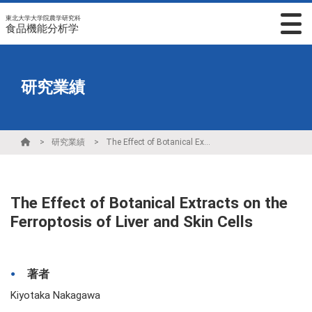
東北大学大学院農学研究科
食品機能分析学
研究業績
研究業績
The Effect of Botanical Extracts on the Ferroptosis of Liver and Skin Cells
The Effect of Botanical Extracts on the
Ferroptosis of Liver and Skin Cells
著者
Kiyotaka Nakagawa