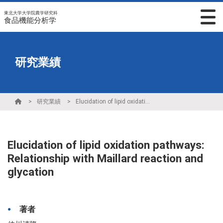
東北大学大学院農学研究科
食品機能分析学
研究業績
研究業績
Elucidation of lipid oxidation pathways: Relationship with Maillard reaction and glycation
Elucidation of lipid oxidation pathways:
Relationship with Maillard reaction and
glycation
著者