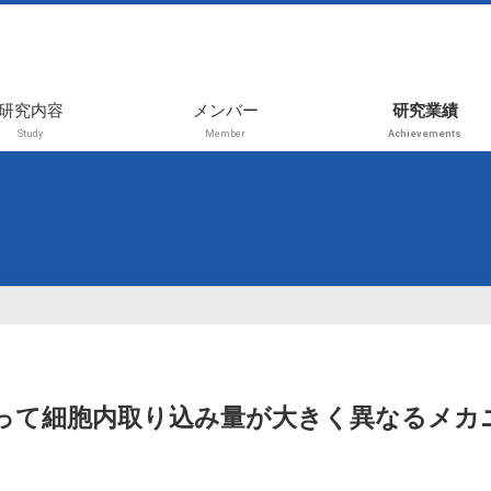
研究内容
メンバー
研究業績
Study
Member
Achievements
2026年前期
受賞
2025年後期
学術論文
2025年前期
レビュー・書
プレス・その
2024年後期
国内学会（招
2024年前期
演、等）
2023年後期
国内学会（一
演）
2023年前期
って細胞内取り込み量が大きく異なるメカ
国際学会（招
2021年
演、等）