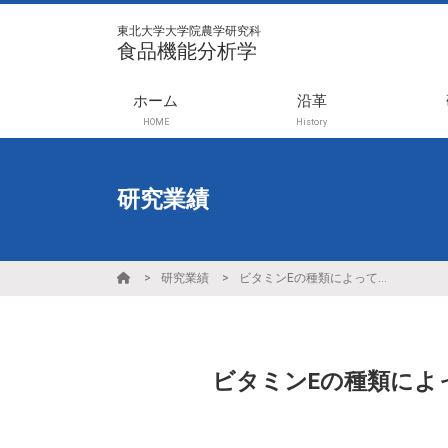
東北大学大学院農学研究科
食品機能分析学
ホーム
沿革
HOME
History
研究業績
研究業績
ビタミンEの種類によって細胞内取り込み量が大きく異なるメカニズムの解析
ビタミンEの種類によ