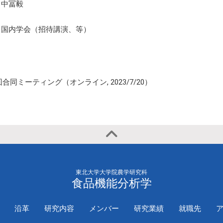
2020年
国際学会（一
中冨毅
演）
国内学会（招待講演、等）
同ミーティング（オンライン, 2023/7/20）
東北大学大学院農学研究科
食品機能分析学
沿革
研究内容
メンバー
研究業績
就職先