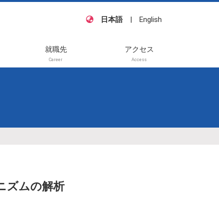
日本語
|
English
就職先
アクセス
Career
Access
籍・
他
待講
般講
ニズムの解析
待講