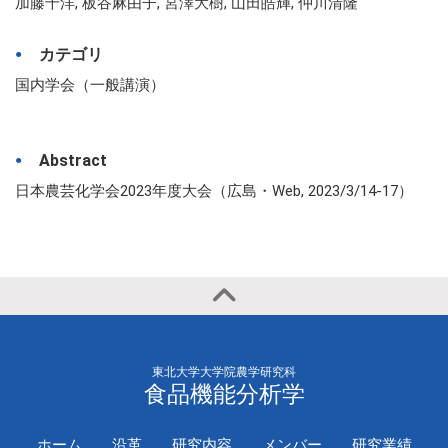
加藤千洋, 板谷麻由子, 宮澤大樹, 山田皓輝, 仲川清隆
カテゴリ
国内学会（一般講演）
Abstract
日本農芸化学会2023年度大会（広島・Web, 2023/3/14-17）
東北大学大学院農学研究科
食品機能分析学
ホーム
沿革
研究内容
メンバー
研究業績