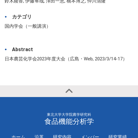
鈴木綾香, 伊藤隼哉, 澤田一恵, 橋本博之, 仲川清隆
カテゴリ
国内学会（一般講演）
Abstract
日本農芸化学会2023年度大会（広島・Web, 2023/3/14-17）
東北大学大学院農学研究科
食品機能分析学
ホーム
沿革
研究内容
メンバー
研究業績