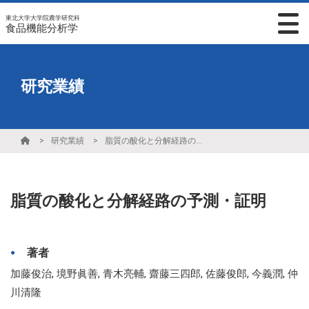
東北大学大学院農学研究科
食品機能分析学
研究業績
研究業績
脂質の酸化と分解経路の予測・証明
脂質の酸化と分解経路の予測・証明
著者
加藤俊治, 境野眞善, 青木亮輔, 齋藤三四郎, 佐藤俊郎, 今義潤, 仲
川清隆