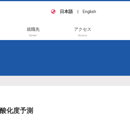
日本語
|
English
就職先
アクセス
Career
Access
籍・
他
待講
般講
酸化度予測
待講