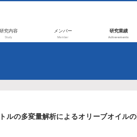
研究内容
メンバー
研究業績
Study
Member
Achievements
2026年前期
受賞
2025年後期
学術論文
2025年前期
レビュー・書
プレス・その
2024年後期
国内学会（招
2024年前期
演、等）
2023年後期
国内学会（一
演）
2023年前期
トルの多変量解析によるオリーブオイルの
国際学会（招
2021年
演、等）