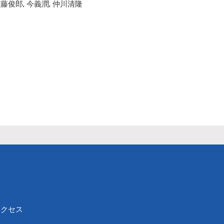
般講
佐藤俊郎, 今義潤, 仲川清隆
アクセス