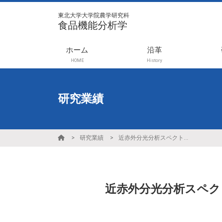
東北大学大学院農学研究科
食品機能分析学
ホーム
沿革
HOME
History
研究業績
研究業績
近赤外分光分析スペクトルの多変量解析によるオリーブオイルの酸化度予測
近赤外分光分析スペク