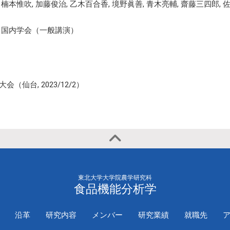
2020年
国際学会（一
楠本惟吹, 加藤俊治, 乙木百合香, 境野眞善, 青木亮輔, 齋藤三四郎, 
演）
国内学会（一般講演）
仙台, 2023/12/2）
東北大学大学院農学研究科
食品機能分析学
沿革
研究内容
メンバー
研究業績
就職先