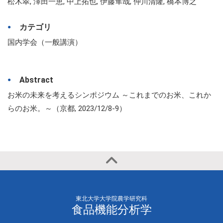
松木翠, 澤田一恵, 中上拓也, 伊藤隼哉, 仲川清隆, 橋本博之
カテゴリ
国内学会（一般講演）
Abstract
お米の未来を考えるシンポジウム ～これまでのお米、これか
らのお米。～（京都, 2023/12/8-9）
東北大学大学院農学研究科
食品機能分析学