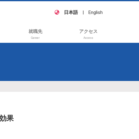
日本語
|
English
就職先
アクセス
Career
Access
籍・
他
待講
般講
効果
待講