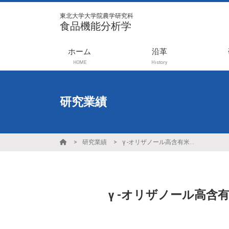
東北大学大学院農学研究科
食品機能分析学
ホーム
沿革
HOME
History
研究業績
研究業績
γ -オリザノール高含有米胚芽油とフェルラ酸による頭皮環境改善効果
γ -オリザノール高