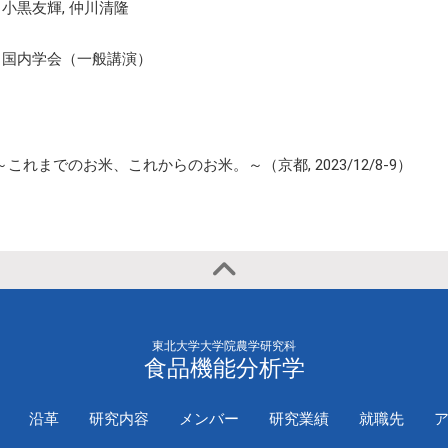
2020年
国際学会（一
小黒友輝, 仲川清隆
演）
国内学会（一般講演）
れまでのお米、これからのお米。～（京都, 2023/12/8-9）
東北大学大学院農学研究科
食品機能分析学
沿革
研究内容
メンバー
研究業績
就職先